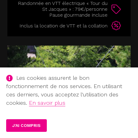
Randonnée en VTT électrique « Tour du
St Jacques » : 79€/personne
Pause gourmande incluse
Inclus la location de VTT et la collation
Les cookies assurent le bon
fonctionnement de nos services. En utilisant
ces derniers, vous acceptez l'utilisation des
cookies.
En savoir plus
J'AI COMPRIS