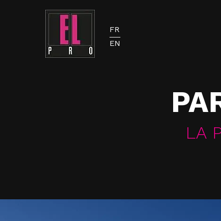
FR
EN
PA
LA 