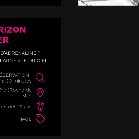
RIZON
ER
 D'ADRÉNALINE ?
LAGNE VUE DU CIEL
SERVATION !
0 à 30 minutes
gne (Roche de
Mio)
nts dès 12 ans
140€