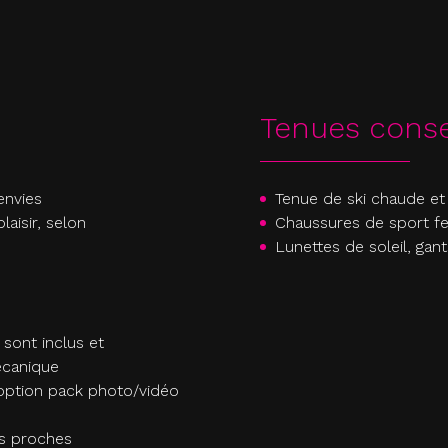
Tenues conse
 envies
Tenue de ski chaude et
aisir, selon
Chaussures de sport f
Lunettes de soleil, gant
 sont inclus et
écanique
(option pack photo/vidéo
os proches