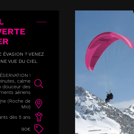
L
VERTE
ER
E ÉVASION ? VENEZ
NE VUE DU CIEL
SERVATION !
minutes, calme
n douceur des
ments aériens
gne (Roche de
Mio)
ants dès 5 ans
90€