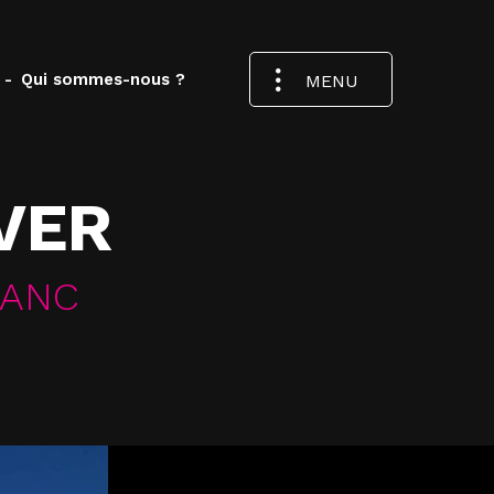
-
Qui sommes-nous ?
MENU
VER
LANC