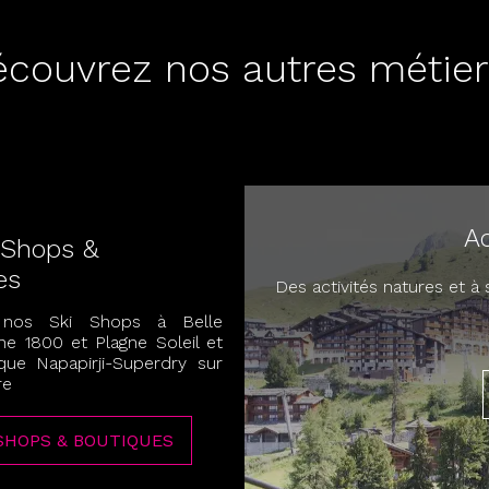
couvrez nos autres métier
Ac
 Shops &
es
Des activités natures et à
 nos Ski Shops à Belle
ne 1800 et Plagne Soleil et
que Napapirji-Superdry sur
re
SHOPS & BOUTIQUES